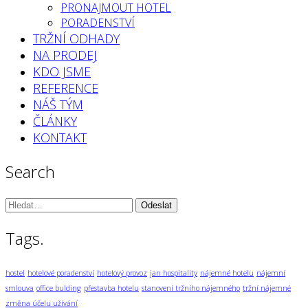
PRONAJMOUT HOTEL
PORADENSTVÍ
TRŽNÍ ODHADY
NA PRODEJ
KDO JSME
REFERENCE
NÁŠ TÝM
ČLÁNKY
KONTAKT
Search
Vyhledávání:
Tags.
hostel
hotelové poradenství
hotelový provoz
jan hospitality
nájemné hotelu
nájemní
smlouva
office bulding
přestavba hotelu
stanovení tržního nájemného
tržní nájemné
změna účelu užívání