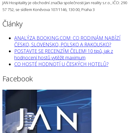
JAN Hospitality je obchodní značka společnosti Jan reality s.r.o., IČO: 290
57 752, se sídlem Koněvova 107/1146, 130 00, Praha 3
Články
ANALÝZA BOOKING.COM: CO RODINÁM NABÍZÍ
ČESKO, SLOVENSKO, POLSKO A RAKOUSKO?
POSTAVTE SE RECENZÍM ČELEM! 10 tipů, jak z
hodnocení hostů vytěžit maximum
CO HOSTÉ HODNOTÍ U ČESKÝCH HOTELŮ?
Facebook