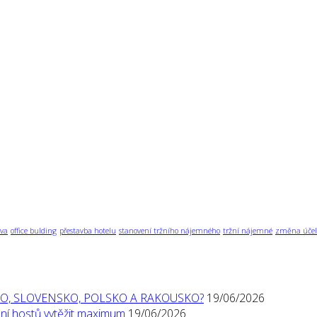
va
office bulding
přestavba hotelu
stanovení tržního nájemného
tržní nájemné
změna účel
O, SLOVENSKO, POLSKO A RAKOUSKO?
19/06/2026
í hostů vytěžit maximum
19/06/2026