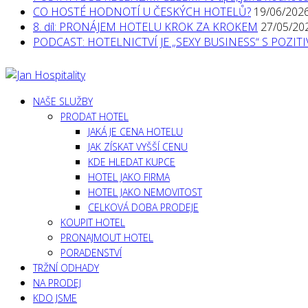
CO HOSTÉ HODNOTÍ U ČESKÝCH HOTELŮ?
19/06/202
8. díl: PRONÁJEM HOTELU KROK ZA KROKEM
27/05/20
PODCAST: HOTELNICTVÍ JE „SEXY BUSINESS“ S POZI
NAŠE SLUŽBY
PRODAT HOTEL
JAKÁ JE CENA HOTELU
JAK ZÍSKAT VYŠŠÍ CENU
KDE HLEDAT KUPCE
HOTEL JAKO FIRMA
HOTEL JAKO NEMOVITOST
CELKOVÁ DOBA PRODEJE
KOUPIT HOTEL
PRONAJMOUT HOTEL
PORADENSTVÍ
TRŽNÍ ODHADY
NA PRODEJ
KDO JSME