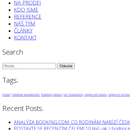
NA PRODEJ
KDO JSME
REFERENCE
NÁŠ TÝM
ČLÁNKY
KONTAKT
Search
Vyhledávání:
Tags.
hostel
hotelové poradenství
hotelový provoz
jan hospitality
nájemné hotelu
nájemní smlou
Recent Posts.
ANALÝZA BOOKING.COM: CO RODINÁM NABÍZÍ ČESK
POSTAVTE SE RECENZÍM ČELEM! 10 tipů, jak z hodnocen