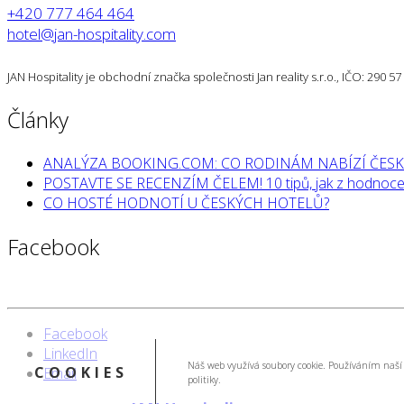
+420 777 464 464
hotel@jan-hospitality.com
JAN Hospitality je obchodní značka společnosti Jan reality s.r.o., IČO: 290 
Články
ANALÝZA BOOKING.COM: CO RODINÁM NABÍZÍ ČESK
POSTAVTE SE RECENZÍM ČELEM! 10 tipů, jak z hodnocen
CO HOSTÉ HODNOTÍ U ČESKÝCH HOTELŮ?
Facebook
Facebook
LinkedIn
Náš web využívá soubory cookie. Používáním naší 
COOKIES
Email
politiky.