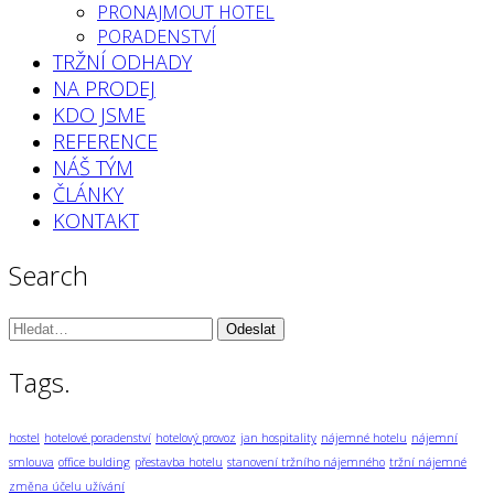
PRONAJMOUT HOTEL
PORADENSTVÍ
TRŽNÍ ODHADY
NA PRODEJ
KDO JSME
REFERENCE
NÁŠ TÝM
ČLÁNKY
KONTAKT
Search
Vyhledávání:
Tags.
hostel
hotelové poradenství
hotelový provoz
jan hospitality
nájemné hotelu
nájemní
smlouva
office bulding
přestavba hotelu
stanovení tržního nájemného
tržní nájemné
změna účelu užívání