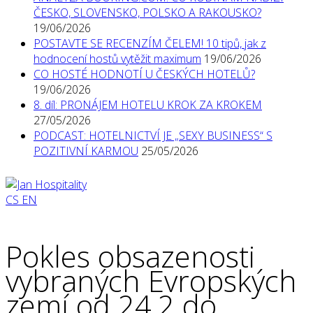
ČESKO, SLOVENSKO, POLSKO A RAKOUSKO?
19/06/2026
POSTAVTE SE RECENZÍM ČELEM! 10 tipů, jak z
hodnocení hostů vytěžit maximum
19/06/2026
CO HOSTÉ HODNOTÍ U ČESKÝCH HOTELŮ?
19/06/2026
8. díl: PRONÁJEM HOTELU KROK ZA KROKEM
27/05/2026
PODCAST: HOTELNICTVÍ JE „SEXY BUSINESS“ S
POZITIVNÍ KARMOU
25/05/2026
CS
EN
Pokles obsazenosti
vybraných Evropských
zemí od 24.2 do