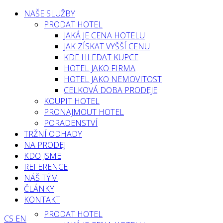
NAŠE SLUŽBY
PRODAT HOTEL
JAKÁ JE CENA HOTELU
JAK ZÍSKAT VYŠŠÍ CENU
KDE HLEDAT KUPCE
HOTEL JAKO FIRMA
HOTEL JAKO NEMOVITOST
CELKOVÁ DOBA PRODEJE
KOUPIT HOTEL
PRONAJMOUT HOTEL
PORADENSTVÍ
TRŽNÍ ODHADY
NA PRODEJ
KDO JSME
REFERENCE
NÁŠ TÝM
ČLÁNKY
KONTAKT
PRODAT HOTEL
CS
EN