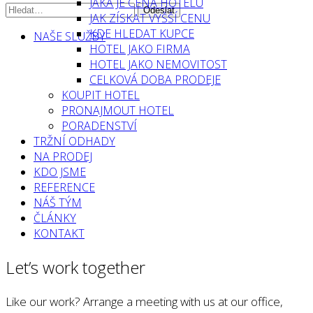
JAKÁ JE CENA HOTELU
JAK ZÍSKAT VYŠŠÍ CENU
KDE HLEDAT KUPCE
NAŠE SLUŽBY
HOTEL JAKO FIRMA
HOTEL JAKO NEMOVITOST
CELKOVÁ DOBA PRODEJE
KOUPIT HOTEL
PRONAJMOUT HOTEL
PORADENSTVÍ
TRŽNÍ ODHADY
NA PRODEJ
KDO JSME
REFERENCE
NÁŠ TÝM
ČLÁNKY
KONTAKT
Let’s work together
Like our work? Arrange a meeting with us at our office,