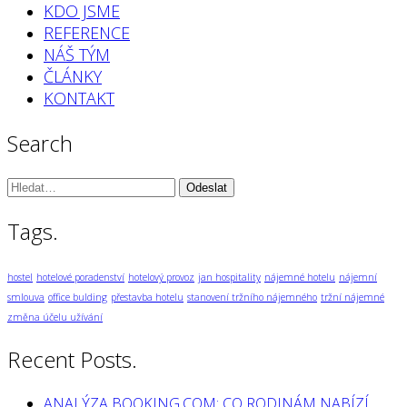
KDO JSME
REFERENCE
NÁŠ TÝM
ČLÁNKY
KONTAKT
Search
Vyhledávání:
Tags.
hostel
hotelové poradenství
hotelový provoz
jan hospitality
nájemné hotelu
nájemní
smlouva
office bulding
přestavba hotelu
stanovení tržního nájemného
tržní nájemné
změna účelu užívání
Recent Posts.
ANALÝZA BOOKING.COM: CO RODINÁM NABÍZÍ