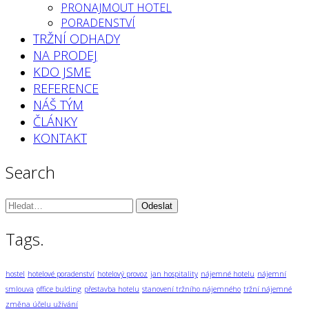
PRONAJMOUT HOTEL
PORADENSTVÍ
TRŽNÍ ODHADY
NA PRODEJ
KDO JSME
REFERENCE
NÁŠ TÝM
ČLÁNKY
KONTAKT
Search
Vyhledávání:
Tags.
hostel
hotelové poradenství
hotelový provoz
jan hospitality
nájemné hotelu
nájemní
smlouva
office bulding
přestavba hotelu
stanovení tržního nájemného
tržní nájemné
změna účelu užívání