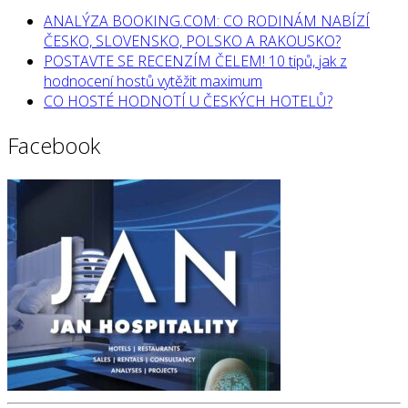
ANALÝZA BOOKING.COM: CO RODINÁM NABÍZÍ
ČESKO, SLOVENSKO, POLSKO A RAKOUSKO?
POSTAVTE SE RECENZÍM ČELEM! 10 tipů, jak z
hodnocení hostů vytěžit maximum
CO HOSTÉ HODNOTÍ U ČESKÝCH HOTELŮ?
Facebook