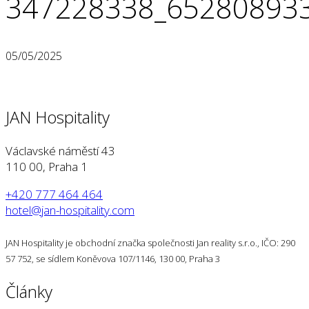
347228338_65280893
05/05/2025
JAN Hospitality
Václavské náměstí 43
110 00, Praha 1
+420 777 464 464
hotel@jan-hospitality.com
JAN Hospitality je obchodní značka společnosti Jan reality s.r.o., IČO: 290
57 752, se sídlem Koněvova 107/1146, 130 00, Praha 3
Články