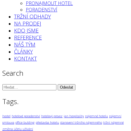
PRONAJMOUT HOTEL
PORADENSTVÍ
TRŽNÍ ODHADY
NA PRODEJ
KDO JSME
REFERENCE
NÁŠ TÝM
ČLÁNKY
KONTAKT
Search
Vyhledávání:
Tags.
hostel
hotelové poradenství
hotelový provoz
jan hospitality
nájemné hotelu
nájemní
smlouva
office bulding
přestavba hotelu
stanovení tržního nájemného
tržní nájemné
změna účelu užívání