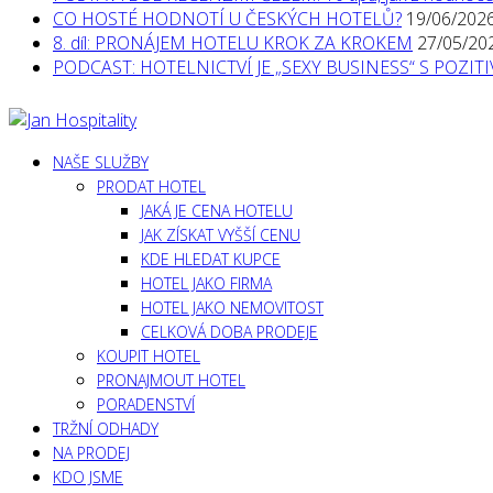
CO HOSTÉ HODNOTÍ U ČESKÝCH HOTELŮ?
19/06/202
8. díl: PRONÁJEM HOTELU KROK ZA KROKEM
27/05/20
PODCAST: HOTELNICTVÍ JE „SEXY BUSINESS“ S POZI
NAŠE SLUŽBY
PRODAT HOTEL
JAKÁ JE CENA HOTELU
JAK ZÍSKAT VYŠŠÍ CENU
KDE HLEDAT KUPCE
HOTEL JAKO FIRMA
HOTEL JAKO NEMOVITOST
CELKOVÁ DOBA PRODEJE
KOUPIT HOTEL
PRONAJMOUT HOTEL
PORADENSTVÍ
TRŽNÍ ODHADY
NA PRODEJ
KDO JSME