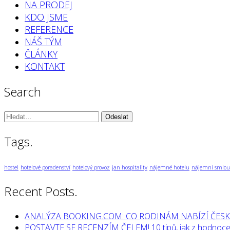
NA PRODEJ
KDO JSME
REFERENCE
NÁŠ TÝM
ČLÁNKY
KONTAKT
Search
Vyhledávání:
Tags.
hostel
hotelové poradenství
hotelový provoz
jan hospitality
nájemné hotelu
nájemní smlou
Recent Posts.
ANALÝZA BOOKING.COM: CO RODINÁM NABÍZÍ ČESK
POSTAVTE SE RECENZÍM ČELEM! 10 tipů, jak z hodnocen