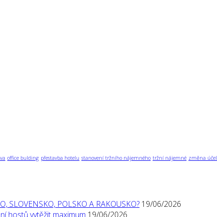
va
office bulding
přestavba hotelu
stanovení tržního nájemného
tržní nájemné
změna účel
O, SLOVENSKO, POLSKO A RAKOUSKO?
19/06/2026
í hostů vytěžit maximum
19/06/2026