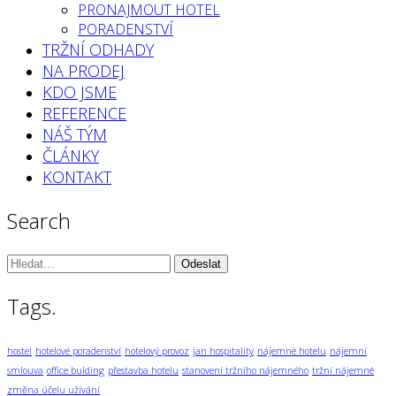
PRONAJMOUT HOTEL
PORADENSTVÍ
TRŽNÍ ODHADY
NA PRODEJ
KDO JSME
REFERENCE
NÁŠ TÝM
ČLÁNKY
KONTAKT
Search
Vyhledávání:
Tags.
hostel
hotelové poradenství
hotelový provoz
jan hospitality
nájemné hotelu
nájemní
smlouva
office bulding
přestavba hotelu
stanovení tržního nájemného
tržní nájemné
změna účelu užívání