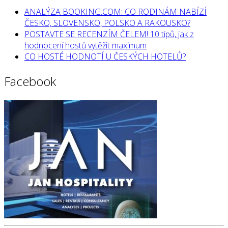
ANALÝZA BOOKING.COM: CO RODINÁM NABÍZÍ
ČESKO, SLOVENSKO, POLSKO A RAKOUSKO?
POSTAVTE SE RECENZÍM ČELEM! 10 tipů, jak z
hodnocení hostů vytěžit maximum
CO HOSTÉ HODNOTÍ U ČESKÝCH HOTELŮ?
Facebook