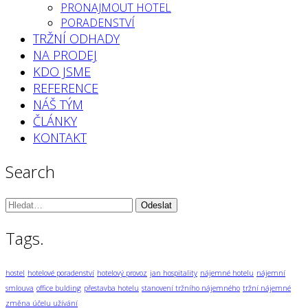
PRONAJMOUT HOTEL
PORADENSTVÍ
TRŽNÍ ODHADY
NA PRODEJ
KDO JSME
REFERENCE
NÁŠ TÝM
ČLÁNKY
KONTAKT
Search
Vyhledávání:
Tags.
hostel
hotelové poradenství
hotelový provoz
jan hospitality
nájemné hotelu
nájemní
smlouva
office bulding
přestavba hotelu
stanovení tržního nájemného
tržní nájemné
změna účelu užívání