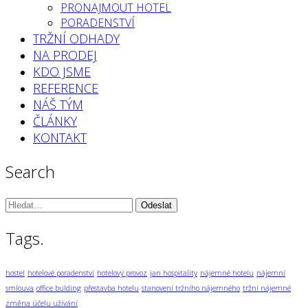
PRONAJMOUT HOTEL
PORADENSTVÍ
TRŽNÍ ODHADY
NA PRODEJ
KDO JSME
REFERENCE
NÁŠ TÝM
ČLÁNKY
KONTAKT
Search
Vyhledávání:
Tags.
hostel
hotelové poradenství
hotelový provoz
jan hospitality
nájemné hotelu
nájemní
smlouva
office bulding
přestavba hotelu
stanovení tržního nájemného
tržní nájemné
změna účelu užívání