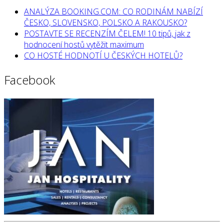
ANALÝZA BOOKING.COM: CO RODINÁM NABÍZÍ
ČESKO, SLOVENSKO, POLSKO A RAKOUSKO?
POSTAVTE SE RECENZÍM ČELEM! 10 tipů, jak z
hodnocení hostů vytěžit maximum
CO HOSTÉ HODNOTÍ U ČESKÝCH HOTELŮ?
Facebook