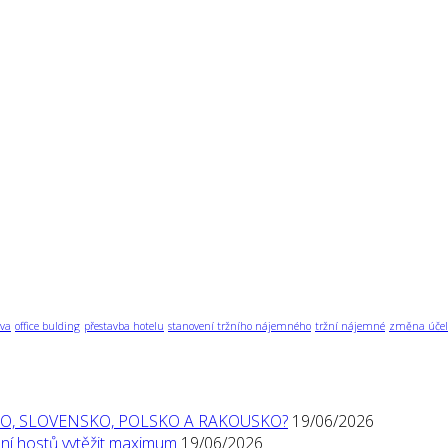
va
office bulding
přestavba hotelu
stanovení tržního nájemného
tržní nájemné
změna účel
O, SLOVENSKO, POLSKO A RAKOUSKO?
19/06/2026
í hostů vytěžit maximum
19/06/2026