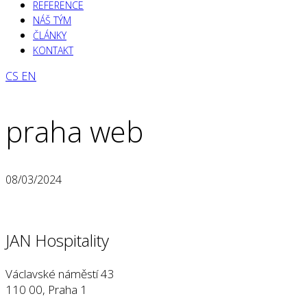
REFERENCE
NÁŠ TÝM
ČLÁNKY
KONTAKT
CS
EN
praha web
08/03/2024
JAN Hospitality
Václavské náměstí 43
110 00, Praha 1