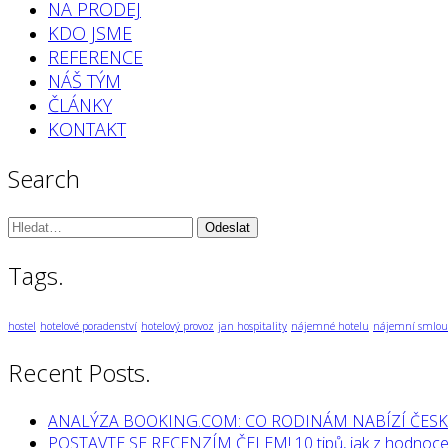
NA PRODEJ
KDO JSME
REFERENCE
NÁŠ TÝM
ČLÁNKY
KONTAKT
Search
Vyhledávání:
Tags.
hostel
hotelové poradenství
hotelový provoz
jan hospitality
nájemné hotelu
nájemní smlou
Recent Posts.
ANALÝZA BOOKING.COM: CO RODINÁM NABÍZÍ ČESK
POSTAVTE SE RECENZÍM ČELEM! 10 tipů, jak z hodnocen