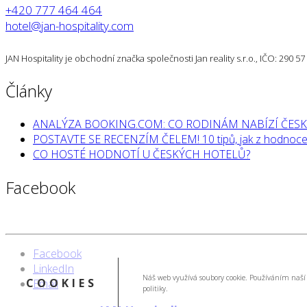
+420 777 464 464
hotel@jan-hospitality.com
JAN Hospitality je obchodní značka společnosti Jan reality s.r.o., IČO: 290 
Články
ANALÝZA BOOKING.COM: CO RODINÁM NABÍZÍ ČESK
POSTAVTE SE RECENZÍM ČELEM! 10 tipů, jak z hodnocen
CO HOSTÉ HODNOTÍ U ČESKÝCH HOTELŮ?
Facebook
Facebook
LinkedIn
Náš web využívá soubory cookie. Používáním naší 
COOKIES
Email
politiky.