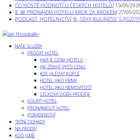
CO HOSTÉ HODNOTÍ U ČESKÝCH HOTELŮ?
19/06/202
8. díl: PRONÁJEM HOTELU KROK ZA KROKEM
27/05/20
PODCAST: HOTELNICTVÍ JE „SEXY BUSINESS“ S POZI
NAŠE SLUŽBY
PRODAT HOTEL
JAKÁ JE CENA HOTELU
JAK ZÍSKAT VYŠŠÍ CENU
KDE HLEDAT KUPCE
HOTEL JAKO FIRMA
HOTEL JAKO NEMOVITOST
CELKOVÁ DOBA PRODEJE
KOUPIT HOTEL
PRONAJMOUT HOTEL
PORADENSTVÍ
TRŽNÍ ODHADY
NA PRODEJ
KDO JSME