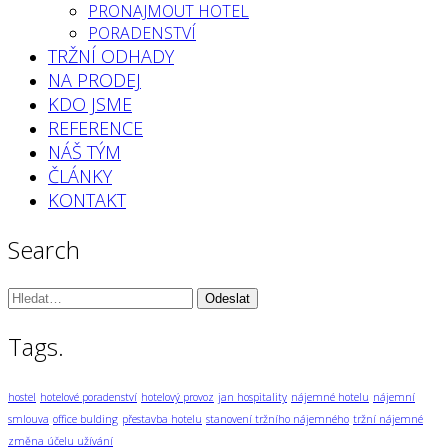
PRONAJMOUT HOTEL
PORADENSTVÍ
TRŽNÍ ODHADY
NA PRODEJ
KDO JSME
REFERENCE
NÁŠ TÝM
ČLÁNKY
KONTAKT
Search
Vyhledávání:
Tags.
hostel
hotelové poradenství
hotelový provoz
jan hospitality
nájemné hotelu
nájemní
smlouva
office bulding
přestavba hotelu
stanovení tržního nájemného
tržní nájemné
změna účelu užívání