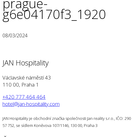
prague-
g6e04170f3_1920
08/03/2024
JAN Hospitality
Václavské náměstí 43
110 00, Praha 1
+420 777 464 464
hotel@jan-hospitality.com
JAN Hospitality je obchodní značka společnosti Jan reality s.r.o., IČO: 290
57 752, se sídlem Koněvova 107/1146, 130 00, Praha 3