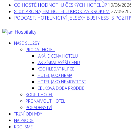
CO HOSTÉ HODNOTÍ U ČESKÝCH HOTELŮ?
19/06/202
8. díl: PRONÁJEM HOTELU KROK ZA KROKEM
27/05/20
PODCAST: HOTELNICTVÍ JE „SEXY BUSINESS“ S POZI
NAŠE SLUŽBY
PRODAT HOTEL
JAKÁ JE CENA HOTELU
JAK ZÍSKAT VYŠŠÍ CENU
KDE HLEDAT KUPCE
HOTEL JAKO FIRMA
HOTEL JAKO NEMOVITOST
CELKOVÁ DOBA PRODEJE
KOUPIT HOTEL
PRONAJMOUT HOTEL
PORADENSTVÍ
TRŽNÍ ODHADY
NA PRODEJ
KDO JSME