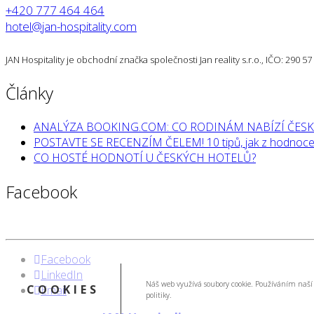
+420 777 464 464
hotel@jan-hospitality.com
JAN Hospitality je obchodní značka společnosti Jan reality s.r.o., IČO: 290 
Články
ANALÝZA BOOKING.COM: CO RODINÁM NABÍZÍ ČESK
POSTAVTE SE RECENZÍM ČELEM! 10 tipů, jak z hodnocen
CO HOSTÉ HODNOTÍ U ČESKÝCH HOTELŮ?
Facebook
Facebook
LinkedIn
Náš web využívá soubory cookie. Používáním naší 
COOKIES
Email
politiky.