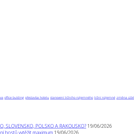
va
office bulding
přestavba hotelu
stanovení tržního nájemného
tržní nájemné
změna účel
O, SLOVENSKO, POLSKO A RAKOUSKO?
19/06/2026
í hostů vytěžit maximum
19/06/2026