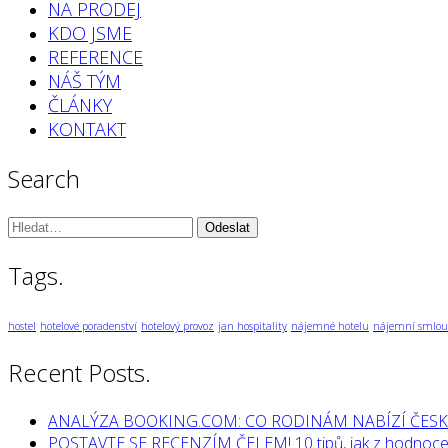
NA PRODEJ
KDO JSME
REFERENCE
NÁŠ TÝM
ČLÁNKY
KONTAKT
Search
Vyhledávání:
Tags.
hostel
hotelové poradenství
hotelový provoz
jan hospitality
nájemné hotelu
nájemní smlou
Recent Posts.
ANALÝZA BOOKING.COM: CO RODINÁM NABÍZÍ ČESK
POSTAVTE SE RECENZÍM ČELEM! 10 tipů, jak z hodnocen