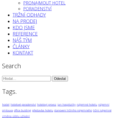
PRONAJMOUT HOTEL
PORADENSTVÍ
TRŽNÍ ODHADY
NA PRODEJ
KDO JSME
REFERENCE
NÁŠ TÝM
ČLÁNKY
KONTAKT
Search
Vyhledávání:
Tags.
hostel
hotelové poradenství
hotelový provoz
jan hospitality
nájemné hotelu
nájemní
smlouva
office bulding
přestavba hotelu
stanovení tržního nájemného
tržní nájemné
změna účelu užívání