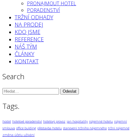
PRONAJMOUT HOTEL
PORADENSTVÍ
TRŽNÍ ODHADY
NA PRODEJ
KDO JSME
REFERENCE
NÁŠ TÝM
ČLÁNKY
KONTAKT
Search
Vyhledávání:
Tags.
hostel
hotelové poradenství
hotelový provoz
jan hospitality
nájemné hotelu
nájemní
smlouva
office bulding
přestavba hotelu
stanovení tržního nájemného
tržní nájemné
změna účelu užívání