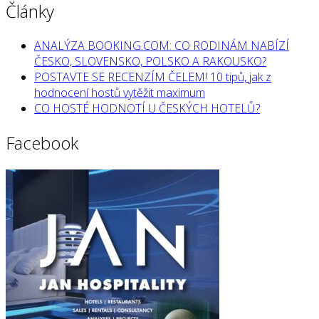
Články
ANALÝZA BOOKING.COM: CO RODINÁM NABÍZÍ
ČESKO, SLOVENSKO, POLSKO A RAKOUSKO?
POSTAVTE SE RECENZÍM ČELEM! 10 tipů, jak z
hodnocení hostů vytěžit maximum
CO HOSTÉ HODNOTÍ U ČESKÝCH HOTELŮ?
Facebook