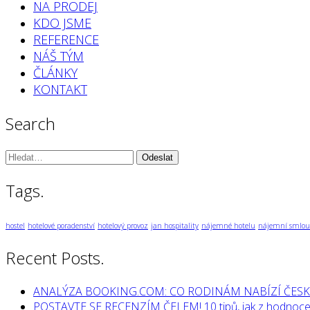
NA PRODEJ
KDO JSME
REFERENCE
NÁŠ TÝM
ČLÁNKY
KONTAKT
Search
Vyhledávání:
Tags.
hostel
hotelové poradenství
hotelový provoz
jan hospitality
nájemné hotelu
nájemní smlou
Recent Posts.
ANALÝZA BOOKING.COM: CO RODINÁM NABÍZÍ ČESK
POSTAVTE SE RECENZÍM ČELEM! 10 tipů, jak z hodnocen