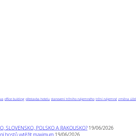
va
office bulding
přestavba hotelu
stanovení tržního nájemného
tržní nájemné
změna účel
O, SLOVENSKO, POLSKO A RAKOUSKO?
19/06/2026
í hostů vytěžit maximum
19/06/2026