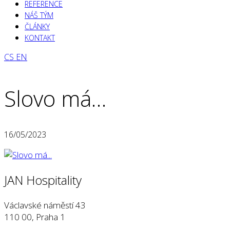
REFERENCE
NÁŠ TÝM
ČLÁNKY
KONTAKT
CS
EN
Slovo má…
16/05/2023
JAN Hospitality
Václavské náměstí 43
110 00, Praha 1