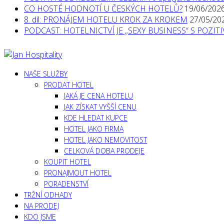
CO HOSTÉ HODNOTÍ U ČESKÝCH HOTELŮ?
19/06/202
8. díl: PRONÁJEM HOTELU KROK ZA KROKEM
27/05/20
PODCAST: HOTELNICTVÍ JE „SEXY BUSINESS“ S POZI
NAŠE SLUŽBY
PRODAT HOTEL
JAKÁ JE CENA HOTELU
JAK ZÍSKAT VYŠŠÍ CENU
KDE HLEDAT KUPCE
HOTEL JAKO FIRMA
HOTEL JAKO NEMOVITOST
CELKOVÁ DOBA PRODEJE
KOUPIT HOTEL
PRONAJMOUT HOTEL
PORADENSTVÍ
TRŽNÍ ODHADY
NA PRODEJ
KDO JSME