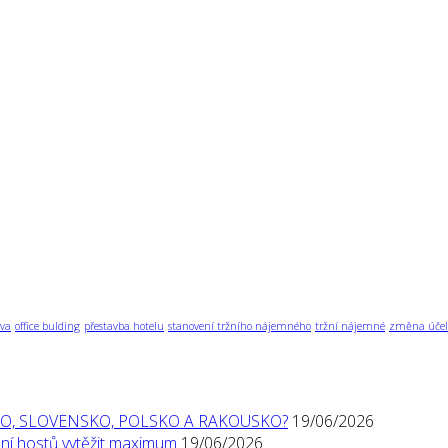
va
office bulding
přestavba hotelu
stanovení tržního nájemného
tržní nájemné
změna účel
O, SLOVENSKO, POLSKO A RAKOUSKO?
19/06/2026
í hostů vytěžit maximum
19/06/2026