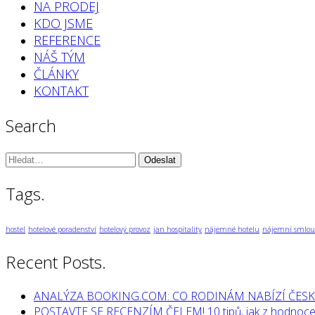
NA PRODEJ
KDO JSME
REFERENCE
NÁŠ TÝM
ČLÁNKY
KONTAKT
Search
Vyhledávání:
Tags.
hostel
hotelové poradenství
hotelový provoz
jan hospitality
nájemné hotelu
nájemní smlou
Recent Posts.
ANALÝZA BOOKING.COM: CO RODINÁM NABÍZÍ ČESK
POSTAVTE SE RECENZÍM ČELEM! 10 tipů, jak z hodnocen