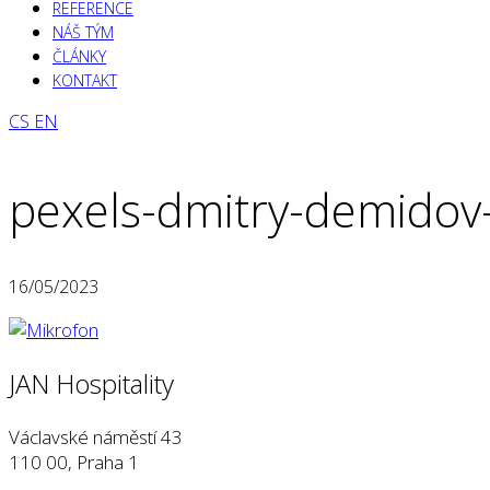
REFERENCE
NÁŠ TÝM
ČLÁNKY
KONTAKT
CS
EN
pexels-dmitry-demido
16/05/2023
JAN Hospitality
Václavské náměstí 43
110 00, Praha 1