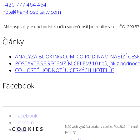
+420 777 464 464
hotel@jan-hospitality.com
JAN Hospitality je obchodní značka společnosti Jan reality s.r.o., IČO: 290 
Články
ANALÝZA BOOKING.COM: CO RODINÁM NABÍZÍ ČESK
POSTAVTE SE RECENZÍM ČELEM! 10 tipů, jak z hodnocen
CO HOSTÉ HODNOTÍ U ČESKÝCH HOTELŮ?
Facebook
Facebook
LinkedIn
Náš web využívá soubory cookie. Používáním naší 
COOKIES
Email
politiky.