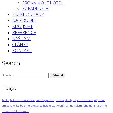
PRONAJMOUT HOTEL
PORADENSTVÍ
TRŽNÍ ODHADY
NA PRODEJ
KDO JSME
REFERENCE
NÁŠ TÝM
ČLÁNKY
KONTAKT
Search
Vyhledávání:
Tags.
hostel
hotelové poradenství
hotelový provoz
jan hospitality
nájemné hotelu
nájemní
smlouva
office bulding
přestavba hotelu
stanovení tržního nájemného
tržní nájemné
změna účelu užívání