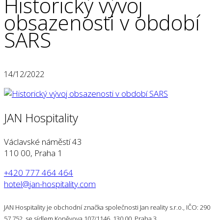
Historický vývoj
obsazenosti v období
SARS
14/12/2022
JAN Hospitality
Václavské náměstí 43
110 00, Praha 1
+420 777 464 464
hotel@jan-hospitality.com
JAN Hospitality je obchodní značka společnosti Jan reality s.r.o., IČO: 290
57 752, se sídlem Koněvova 107/1146, 130 00, Praha 3