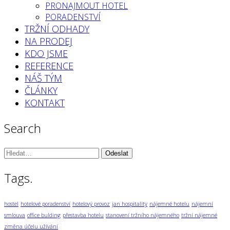
PRONAJMOUT HOTEL
PORADENSTVÍ
TRŽNÍ ODHADY
NA PRODEJ
KDO JSME
REFERENCE
NÁŠ TÝM
ČLÁNKY
KONTAKT
Search
Vyhledávání:
Tags.
hostel
hotelové poradenství
hotelový provoz
jan hospitality
nájemné hotelu
nájemní
smlouva
office bulding
přestavba hotelu
stanovení tržního nájemného
tržní nájemné
změna účelu užívání