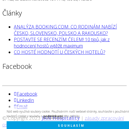
Články
ANALÝZA BOOKING.COM: CO RODINÁM NABÍZÍ
ČESKO, SLOVENSKO, POLSKO A RAKOUSKO?
POSTAVTE SE RECENZÍM ČELEM! 10 tipů, jak z
hodnocení hostů vytěžit maximum
CO HOSTÉ HODNOTÍ U ČESKÝCH HOTELŮ?
Facebook
Facebook
LinkedIn
Email
Náš web využívá soubory cookie. Používáním naší webové stránky, souhlasíte s používán
souborů cookie v souladu s
podmínkami
této politiky.
© Copyright 2023
JAN Hospitality
|
zásady zpracování
osobních údajů
|
created by Cyberart
SOUHLASÍM