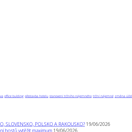
va
office bulding
přestavba hotelu
stanovení tržního nájemného
tržní nájemné
změna účel
O, SLOVENSKO, POLSKO A RAKOUSKO?
19/06/2026
í hostů vytěžit maximum
19/06/2026