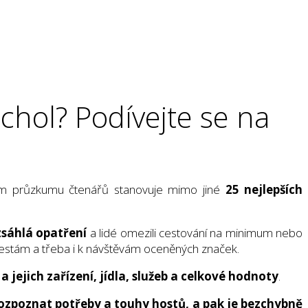
chol? Podívejte se na
ím průzkumu čtenářů stanovuje mimo jiné
25 nejlepších
zsáhlá opatření
a lidé omezili cestování na minimum nebo
 cestám a třeba i k návštěvám oceněných značek.
a jejich zařízení, jídla, služeb a celkové hodnoty
.
ozpoznat potřeby a touhy hostů, a pak je bezchybně