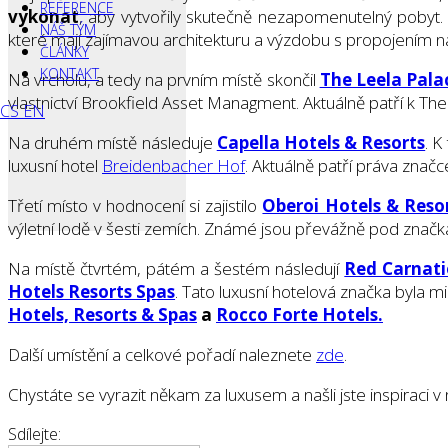
REFERENCE
vykonat
, aby vytvořily skutečně nezapomenutelný pobyt. A
NÁŠ TÝM
které mají zajímavou architekturu a výzdobu s propojením n
ČLÁNKY
KONTAKT
Na vrcholu, a tedy na prvním místě skončil
The Leela Pala
vlastnictví Brookfield Asset Managment. Aktuálně patří k Th
CS
EN
Na druhém místě následuje
Capella Hotels & Resorts
. K
luxusní hotel
Breidenbacher Hof
. Aktuálně patří práva znač
Třetí místo v hodnocení si zajistilo
Oberoi Hotels & Reso
výletní lodě v šesti zemích. Známé jsou převážně pod značk
Na místě čtvrtém, pátém a šestém následují
Red Carnati
Hotels Resorts Spas
. Tato luxusní hotelová značka byla 
Hotels, Resorts & Spas
a
Rocco Forte Hotels.
Další umístění a celkové pořadí naleznete
zde
.
Chystáte se vyrazit někam za luxusem a našli jste inspiraci 
Sdílejte: