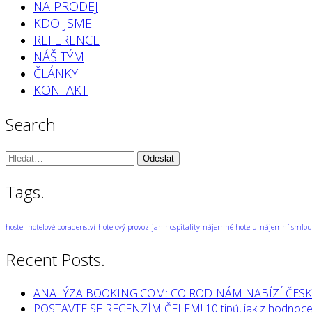
NA PRODEJ
KDO JSME
REFERENCE
NÁŠ TÝM
ČLÁNKY
KONTAKT
Search
Vyhledávání:
Tags.
hostel
hotelové poradenství
hotelový provoz
jan hospitality
nájemné hotelu
nájemní smlou
Recent Posts.
ANALÝZA BOOKING.COM: CO RODINÁM NABÍZÍ ČESK
POSTAVTE SE RECENZÍM ČELEM! 10 tipů, jak z hodnocen