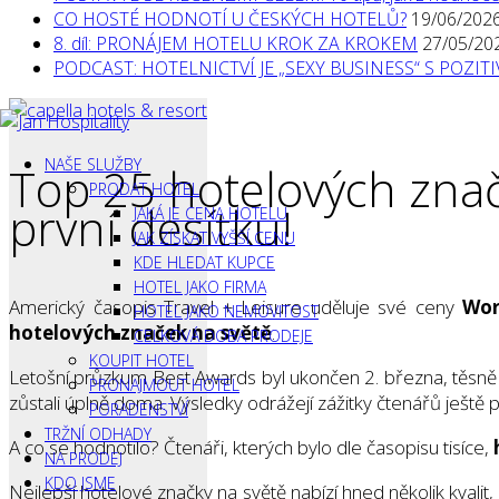
CO HOSTÉ HODNOTÍ U ČESKÝCH HOTELŮ?
19/06/202
8. díl: PRONÁJEM HOTELU KROK ZA KROKEM
27/05/20
PODCAST: HOTELNICTVÍ JE „SEXY BUSINESS“ S POZI
NAŠE SLUŽBY
Top 25 hotelových znače
PRODAT HOTEL
první desítku!
JAKÁ JE CENA HOTELU
JAK ZÍSKAT VYŠŠÍ CENU
KDE HLEDAT KUPCE
HOTEL JAKO FIRMA
Americký časopis Travel + Leisure uděluje své ceny
Wor
HOTEL JAKO NEMOVITOST
hotelových značek na světě
.
CELKOVÁ DOBA PRODEJE
KOUPIT HOTEL
Letošní průzkum Best Awards byl ukončen 2. března, těsn
PRONAJMOUT HOTEL
zůstali úplně doma. Výsledky odrážejí zážitky čtenářů ješt
PORADENSTVÍ
TRŽNÍ ODHADY
A co se hodnotilo? Čtenáři, kterých bylo dle časopisu tisíce,
NA PRODEJ
KDO JSME
Nejlepší hotelové značky na světě nabízí hned několik kvalit,