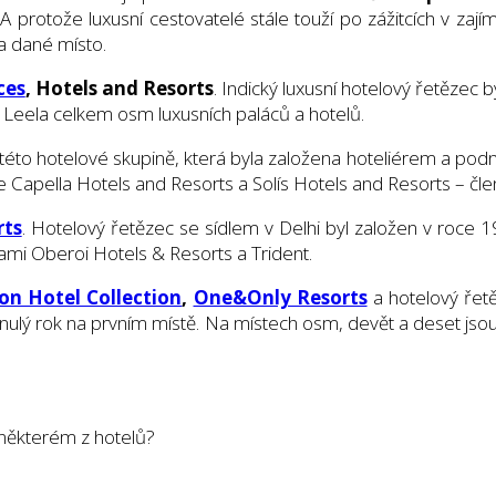
 protože luxusní cestovatelé stále touží po zážitcích v zají
a dané místo.
ces
, Hotels and Resorts
. Indický luxusní hotelový řetěze
e Leela celkem osm luxusních paláců a hotelů.
 této hotelové skupině, která byla založena hoteliérem a pod
ce Capella Hotels and Resorts a Solís Hotels and Resorts – č
rts
. Hotelový řetězec se sídlem v Delhi byl založen v roce 1
ami Oberoi Hotels & Resorts a Trident.
on Hotel Collection
,
One&Only Resorts
a hotelový řet
minulý rok na prvním místě. Na místech osm, devět a deset js
v některém z hotelů?