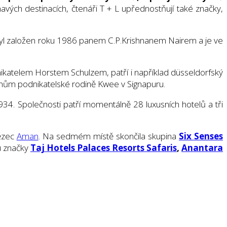
mavých destinacích, čtenáři T + L upřednostňují také značky,
c byl založen roku 1986 panem C.P.Krishnanem Nairem a je ve
nikatelem Horstem Schulzem, patří i například düsseldorfský
lenům podnikatelské rodině Kwee v Signapuru.
934. Společnosti patří momentálně 28 luxusních hotelů a tři
ězec
Aman
. Na sedmém místě skončila skupina
Six Senses
ou značky
Taj Hotels Palaces Resorts Safaris
,
Anantara