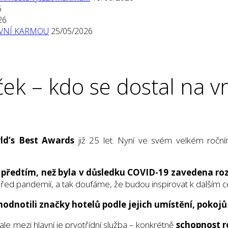
6
26
TIVNÍ KARMOU
25/05/2026
k – kdo se dostal na vr
ld’s Best Awards
již 25 let. Nyní ve svém velkém ročn
ě
předtím, než byla v důsledku COVID-19 zavedena ro
ě před pandemií, a tak doufáme, že budou inspirovat k dalším
hodnotili značky hotelů podle jejich umístění, pokojů 
 ale mezi hlavní je prvotřídní služba – konkrétně
schopnost r