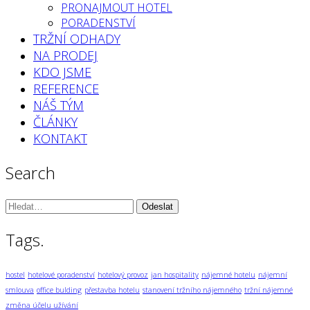
PRONAJMOUT HOTEL
PORADENSTVÍ
TRŽNÍ ODHADY
NA PRODEJ
KDO JSME
REFERENCE
NÁŠ TÝM
ČLÁNKY
KONTAKT
Search
Vyhledávání:
Tags.
hostel
hotelové poradenství
hotelový provoz
jan hospitality
nájemné hotelu
nájemní
smlouva
office bulding
přestavba hotelu
stanovení tržního nájemného
tržní nájemné
změna účelu užívání