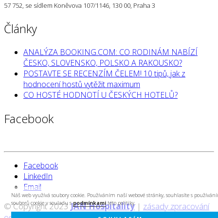
57 752, se sídlem Koněvova 107/1146, 130 00, Praha 3
Články
ANALÝZA BOOKING.COM: CO RODINÁM NABÍZÍ
ČESKO, SLOVENSKO, POLSKO A RAKOUSKO?
POSTAVTE SE RECENZÍM ČELEM! 10 tipů, jak z
hodnocení hostů vytěžit maximum
CO HOSTÉ HODNOTÍ U ČESKÝCH HOTELŮ?
Facebook
Facebook
LinkedIn
Email
Náš web využívá soubory cookie. Používáním naší webové stránky, souhlasíte s používán
souborů cookie v souladu s
podmínkami
této politiky.
© Copyright 2023
JAN Hospitality
|
zásady zpracování
osobních údajů
|
created by Cyberart