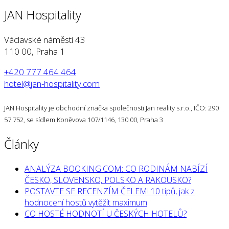
JAN Hospitality
Václavské náměstí 43
110 00, Praha 1
+420 777 464 464
hotel@jan-hospitality.com
JAN Hospitality je obchodní značka společnosti Jan reality s.r.o., IČO: 290
57 752, se sídlem Koněvova 107/1146, 130 00, Praha 3
Články
ANALÝZA BOOKING.COM: CO RODINÁM NABÍZÍ
ČESKO, SLOVENSKO, POLSKO A RAKOUSKO?
POSTAVTE SE RECENZÍM ČELEM! 10 tipů, jak z
hodnocení hostů vytěžit maximum
CO HOSTÉ HODNOTÍ U ČESKÝCH HOTELŮ?