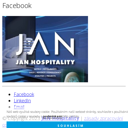
Facebook
Facebook
LinkedIn
Email
Náš web využívá soubory cookie. Používáním naší webové stránky, souhlasíte s používán
souborů cookie v souladu s
podmínkami
této politiky.
© Copyright 2023
JAN Hospitality
|
zásady zpracování
osobních údajů
|
created by Cyberart
SOUHLASÍM