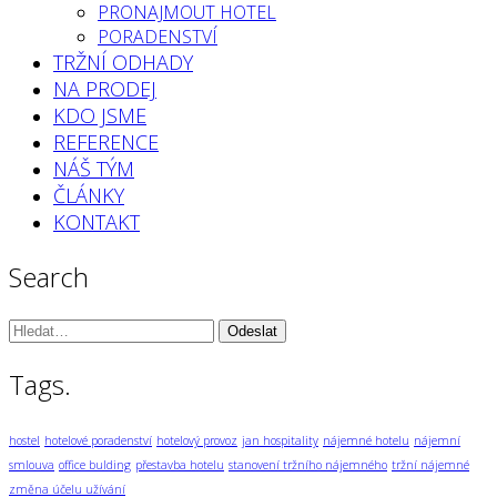
PRONAJMOUT HOTEL
PORADENSTVÍ
TRŽNÍ ODHADY
NA PRODEJ
KDO JSME
REFERENCE
NÁŠ TÝM
ČLÁNKY
KONTAKT
Search
Vyhledávání:
Tags.
hostel
hotelové poradenství
hotelový provoz
jan hospitality
nájemné hotelu
nájemní
smlouva
office bulding
přestavba hotelu
stanovení tržního nájemného
tržní nájemné
změna účelu užívání