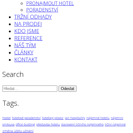
PRONAJMOUT HOTEL
PORADENSTVÍ
TRŽNÍ ODHADY
NA PRODEJ
KDO JSME
REFERENCE
NÁŠ TÝM
ČLÁNKY
KONTAKT
Search
Vyhledávání:
Tags.
hostel
hotelové poradenství
hotelový provoz
jan hospitality
nájemné hotelu
nájemní
smlouva
office bulding
přestavba hotelu
stanovení tržního nájemného
tržní nájemné
změna účelu užívání