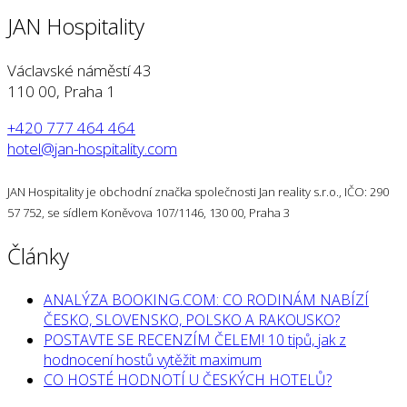
JAN Hospitality
Václavské náměstí 43
110 00, Praha 1
+420 777 464 464
hotel@jan-hospitality.com
JAN Hospitality je obchodní značka společnosti Jan reality s.r.o., IČO: 290
57 752, se sídlem Koněvova 107/1146, 130 00, Praha 3
Články
ANALÝZA BOOKING.COM: CO RODINÁM NABÍZÍ
ČESKO, SLOVENSKO, POLSKO A RAKOUSKO?
POSTAVTE SE RECENZÍM ČELEM! 10 tipů, jak z
hodnocení hostů vytěžit maximum
CO HOSTÉ HODNOTÍ U ČESKÝCH HOTELŮ?