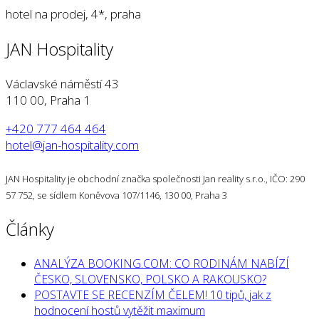
hotel na prodej, 4*, praha
JAN Hospitality
Václavské náměstí 43
110 00, Praha 1
+420 777 464 464
hotel@jan-hospitality.com
JAN Hospitality je obchodní značka společnosti Jan reality s.r.o., IČO: 290
57 752, se sídlem Koněvova 107/1146, 130 00, Praha 3
Články
ANALÝZA BOOKING.COM: CO RODINÁM NABÍZÍ
ČESKO, SLOVENSKO, POLSKO A RAKOUSKO?
POSTAVTE SE RECENZÍM ČELEM! 10 tipů, jak z
hodnocení hostů vytěžit maximum