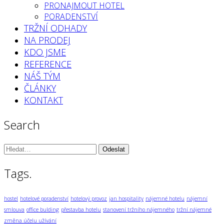
PRONAJMOUT HOTEL
PORADENSTVÍ
TRŽNÍ ODHADY
NA PRODEJ
KDO JSME
REFERENCE
NÁŠ TÝM
ČLÁNKY
KONTAKT
Search
Vyhledávání:
Tags.
hostel
hotelové poradenství
hotelový provoz
jan hospitality
nájemné hotelu
nájemní
smlouva
office bulding
přestavba hotelu
stanovení tržního nájemného
tržní nájemné
změna účelu užívání