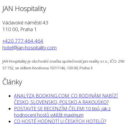
JAN Hospitality
Václavské náměstí 43
110 00, Praha 1
+420 777 464 464
hotel@jan-hospitality.com
JAN Hospitality je obchodní značka společnosti Jan reality s.r.o., IČO: 290
57 752, se sídlem Koněvova 107/1146, 130 00, Praha 3
Články
ANALÝZA BOOKING.COM: CO RODINÁM NABÍZÍ
ČESKO, SLOVENSKO, POLSKO A RAKOUSKO?
POSTAVTE SE RECENZÍM ČELEM! 10 tipů, jak z
hodnocení hostů vytěžit maximum
CO HOSTÉ HODNOTÍ U ČESKÝCH HOTELŮ?