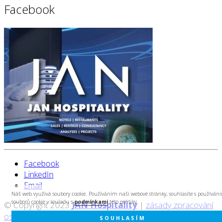
Facebook
Facebook
LinkedIn
Email
Náš web využívá soubory cookie. Používáním naší webové stránky, souhlasíte s používán
souborů cookie v souladu s
podmínkami
této politiky.
© Copyright 2023
JAN Hospitality
|
zásady zpracování
osobních údajů
|
created by Cyberart
SOUHLASÍM