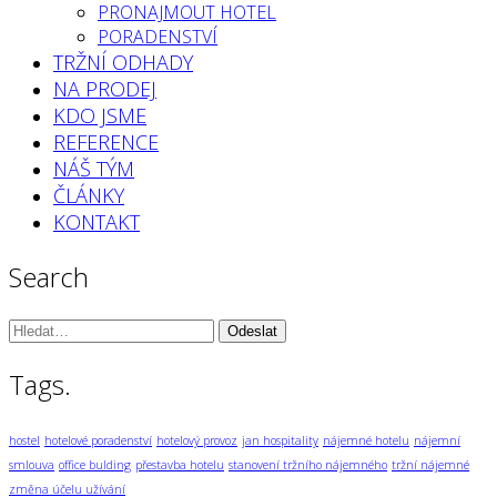
PRONAJMOUT HOTEL
PORADENSTVÍ
TRŽNÍ ODHADY
NA PRODEJ
KDO JSME
REFERENCE
NÁŠ TÝM
ČLÁNKY
KONTAKT
Search
Vyhledávání:
Tags.
hostel
hotelové poradenství
hotelový provoz
jan hospitality
nájemné hotelu
nájemní
smlouva
office bulding
přestavba hotelu
stanovení tržního nájemného
tržní nájemné
změna účelu užívání