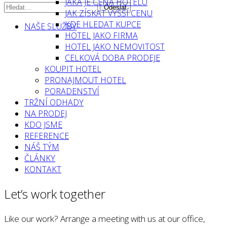
JAKÁ JE CENA HOTELU
JAK ZÍSKAT VYŠŠÍ CENU
KDE HLEDAT KUPCE
NAŠE SLUŽBY
HOTEL JAKO FIRMA
HOTEL JAKO NEMOVITOST
CELKOVÁ DOBA PRODEJE
KOUPIT HOTEL
PRONAJMOUT HOTEL
PORADENSTVÍ
TRŽNÍ ODHADY
NA PRODEJ
KDO JSME
REFERENCE
NÁŠ TÝM
ČLÁNKY
KONTAKT
Let’s work together
Like our work? Arrange a meeting with us at our office,