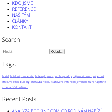
KDO JSME
REFERENCE
NÁŠ TÝM
ČLÁNKY
KONTAKT
Search
Vyhledávání:
Tags.
hostel
hotelové poradenství
hotelový provoz
jan hospitality
nájemné hotelu
nájemní
smlouva
office bulding
přestavba hotelu
stanovení tržního nájemného
tržní nájemné
změna účelu užívání
Recent Posts.
ANALÝZA BOOKING.COM: CO RODINÁM NABÍZÍ