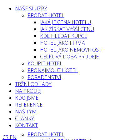
NAŠE SLUŽBY
PRODAT HOTEL
JAKÁ JE CENA HOTELU
JAK ZÍSKAT VYŠŠÍ CENU
KDE HLEDAT KUPCE
HOTEL JAKO FIRMA
HOTEL JAKO NEMOVITOST
CELKOVÁ DOBA PRODEJE
KOUPIT HOTEL
PRONAJMOUT HOTEL
PORADENSTVÍ
TRŽNÍ ODHADY
NA PRODEJ
KDO JSME
REFERENCE
NÁŠ TÝM
ČLÁNKY
KONTAKT
PRODAT HOTEL
CS
EN