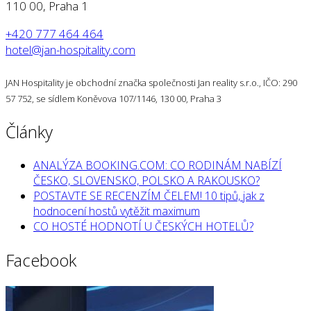
110 00, Praha 1
+420 777 464 464
hotel@jan-hospitality.com
JAN Hospitality je obchodní značka společnosti Jan reality s.r.o., IČO: 290
57 752, se sídlem Koněvova 107/1146, 130 00, Praha 3
Články
ANALÝZA BOOKING.COM: CO RODINÁM NABÍZÍ
ČESKO, SLOVENSKO, POLSKO A RAKOUSKO?
POSTAVTE SE RECENZÍM ČELEM! 10 tipů, jak z
hodnocení hostů vytěžit maximum
CO HOSTÉ HODNOTÍ U ČESKÝCH HOTELŮ?
Facebook