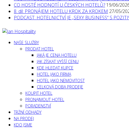
CO HOSTÉ HODNOTÍ U ČESKÝCH HOTELŮ?
19/06/202
8. díl: PRONÁJEM HOTELU KROK ZA KROKEM
27/05/20
PODCAST: HOTELNICTVÍ JE „SEXY BUSINESS“ S POZI
NAŠE SLUŽBY
PRODAT HOTEL
JAKÁ JE CENA HOTELU
JAK ZÍSKAT VYŠŠÍ CENU
KDE HLEDAT KUPCE
HOTEL JAKO FIRMA
HOTEL JAKO NEMOVITOST
CELKOVÁ DOBA PRODEJE
KOUPIT HOTEL
PRONAJMOUT HOTEL
PORADENSTVÍ
TRŽNÍ ODHADY
NA PRODEJ
KDO JSME