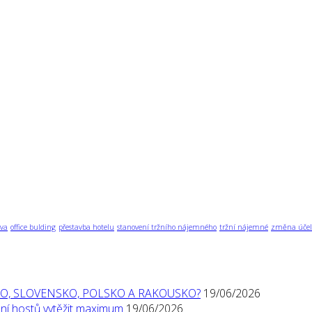
va
office bulding
přestavba hotelu
stanovení tržního nájemného
tržní nájemné
změna účel
O, SLOVENSKO, POLSKO A RAKOUSKO?
19/06/2026
í hostů vytěžit maximum
19/06/2026