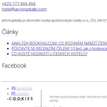
+420 777 464 464
hotel@jan-hospitality.com
JAN Hospitality je obchodní značka společnosti Jan reality s.r.o., IČO: 290 
Články
ANALÝZA BOOKING.COM: CO RODINÁM NABÍZÍ ČESK
POSTAVTE SE RECENZÍM ČELEM! 10 tipů, jak z hodnocen
CO HOSTÉ HODNOTÍ U ČESKÝCH HOTELŮ?
Facebook
Facebook
LinkedIn
Náš web využívá soubory cookie. Používáním naší 
COOKIES
Email
politiky.