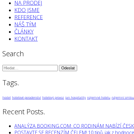
NA PRODEJ
KDO JSME
REFERENCE
NÁŠ TÝM
ČLÁNKY
KONTAKT
Search
Vyhledávání:
Tags.
hostel
hotelové poradenství
hotelový provoz
jan hospitality
nájemné hotelu
nájemní smlou
Recent Posts.
ANALÝZA BOOKING.COM: CO RODINÁM NABÍZÍ ČESK
POSTAVTE SE RECENZÍM ČELEM! 10 tipů, jak z hodnocen