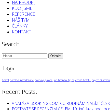
NA PRODEJ
KDO JSME
REFERENCE
NÁŠ TÝM
ČLÁNKY
KONTAKT
Search
Vyhledávání:
Tags.
hostel
hotelové poradenství
hotelový provoz
jan hospitality
nájemné hotelu
nájemní smlou
Recent Posts.
ANALÝZA BOOKING.COM: CO RODINÁM NABÍZÍ ČESK
POSTAVTE SE RECENZÍM ČELEM! 10 tipů, jak z hodnocen