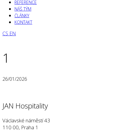
REFERENCE
NÁŠ TÝM
ČLÁNKY
KONTAKT
CS
EN
1
26/01/2026
JAN Hospitality
Václavské náměstí 43
110 00, Praha 1