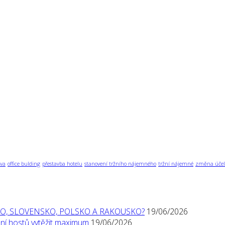
va
office bulding
přestavba hotelu
stanovení tržního nájemného
tržní nájemné
změna účel
O, SLOVENSKO, POLSKO A RAKOUSKO?
19/06/2026
í hostů vytěžit maximum
19/06/2026