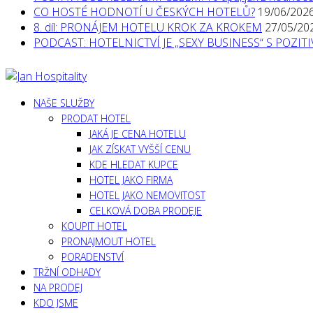
CO HOSTÉ HODNOTÍ U ČESKÝCH HOTELŮ?
19/06/202
8. díl: PRONÁJEM HOTELU KROK ZA KROKEM
27/05/20
PODCAST: HOTELNICTVÍ JE „SEXY BUSINESS“ S POZI
NAŠE SLUŽBY
PRODAT HOTEL
JAKÁ JE CENA HOTELU
JAK ZÍSKAT VYŠŠÍ CENU
KDE HLEDAT KUPCE
HOTEL JAKO FIRMA
HOTEL JAKO NEMOVITOST
CELKOVÁ DOBA PRODEJE
KOUPIT HOTEL
PRONAJMOUT HOTEL
PORADENSTVÍ
TRŽNÍ ODHADY
NA PRODEJ
KDO JSME