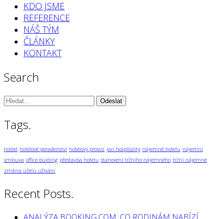
KDO JSME
REFERENCE
NÁŠ TÝM
ČLÁNKY
KONTAKT
Search
Vyhledávání:
Tags.
hostel
hotelové poradenství
hotelový provoz
jan hospitality
nájemné hotelu
nájemní
smlouva
office bulding
přestavba hotelu
stanovení tržního nájemného
tržní nájemné
změna účelu užívání
Recent Posts.
ANALÝZA BOOKING.COM: CO RODINÁM NABÍZÍ