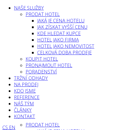
NAŠE SLUŽBY
PRODAT HOTEL
JAKÁ JE CENA HOTELU
JAK ZÍSKAT VYŠŠÍ CENU
KDE HLEDAT KUPCE
HOTEL JAKO FIRMA
HOTEL JAKO NEMOVITOST
CELKOVÁ DOBA PRODEJE
KOUPIT HOTEL
PRONAJMOUT HOTEL
PORADENSTVÍ
TRŽNÍ ODHADY
NA PRODEJ
KDO JSME
REFERENCE
NÁŠ TÝM
ČLÁNKY
KONTAKT
PRODAT HOTEL
CS
EN