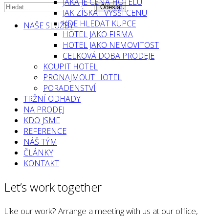
JAKÁ JE CENA HOTELU
JAK ZÍSKAT VYŠŠÍ CENU
KDE HLEDAT KUPCE
NAŠE SLUŽBY
HOTEL JAKO FIRMA
HOTEL JAKO NEMOVITOST
CELKOVÁ DOBA PRODEJE
KOUPIT HOTEL
PRONAJMOUT HOTEL
PORADENSTVÍ
TRŽNÍ ODHADY
NA PRODEJ
KDO JSME
REFERENCE
NÁŠ TÝM
ČLÁNKY
KONTAKT
Let’s work together
Like our work? Arrange a meeting with us at our office,