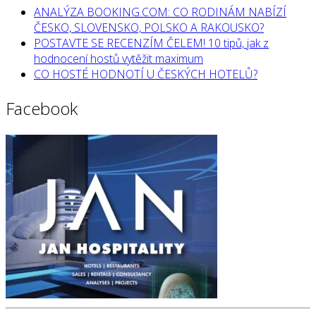
ANALÝZA BOOKING.COM: CO RODINÁM NABÍZÍ
ČESKO, SLOVENSKO, POLSKO A RAKOUSKO?
POSTAVTE SE RECENZÍM ČELEM! 10 tipů, jak z
hodnocení hostů vytěžit maximum
CO HOSTÉ HODNOTÍ U ČESKÝCH HOTELŮ?
Facebook