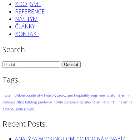
KDO JSME
REFERENCE
NÁŠ TÝM
ČLÁNKY
KONTAKT
Search
Vyhledávání:
Tags.
hostel
hotelové poradenství
hotelový provoz
jan hospitality
nájemné hotelu
nájemní
smlouva
office bulding
přestavba hotelu
stanovení tržního nájemného
tržní nájemné
změna účelu užívání
Recent Posts.
ANALÝZA BOOKING.COM: CO RODINÁM NABÍZÍ