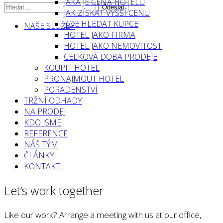
JAKÁ JE CENA HOTELU
JAK ZÍSKAT VYŠŠÍ CENU
KDE HLEDAT KUPCE
NAŠE SLUŽBY
HOTEL JAKO FIRMA
HOTEL JAKO NEMOVITOST
CELKOVÁ DOBA PRODEJE
KOUPIT HOTEL
PRONAJMOUT HOTEL
PORADENSTVÍ
TRŽNÍ ODHADY
NA PRODEJ
KDO JSME
REFERENCE
NÁŠ TÝM
ČLÁNKY
KONTAKT
Let’s work together
Like our work? Arrange a meeting with us at our office,