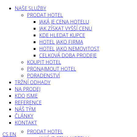
NAŠE SLUŽBY
PRODAT HOTEL
JAKÁ JE CENA HOTELU
JAK ZÍSKAT VYŠŠÍ CENU
KDE HLEDAT KUPCE
HOTEL JAKO FIRMA
HOTEL JAKO NEMOVITOST
CELKOVÁ DOBA PRODEJE
KOUPIT HOTEL
PRONAJMOUT HOTEL
PORADENSTVÍ
TRŽNÍ ODHADY
NA PRODEJ
KDO JSME
REFERENCE
NÁŠ TÝM
ČLÁNKY
KONTAKT
PRODAT HOTEL
CS
EN